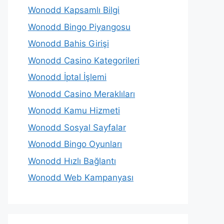
Wonodd Kapsamlı Bilgi
Wonodd Bingo Piyangosu
Wonodd Bahis Girişi
Wonodd Casino Kategorileri
Wonodd İptal İşlemi
Wonodd Casino Meraklıları
Wonodd Kamu Hizmeti
Wonodd Sosyal Sayfalar
Wonodd Bingo Oyunları
Wonodd Hızlı Bağlantı
Wonodd Web Kampanyası