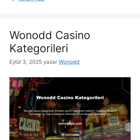
Wonodd Casino
Kategorileri
Eylül 3, 2025
yazar
Wonodd