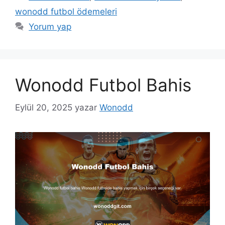
wonodd futbol ödemeleri
Yorum yap
Wonodd Futbol Bahis
Eylül 20, 2025
yazar
Wonodd