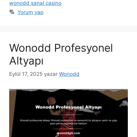
wonodd sanal casino
Yorum yap
Wonodd Profesyonel
Altyapı
Eylül 17, 2025
yazar
Wonodd