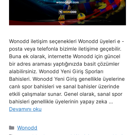
Wonodd iletişim seçenekleri Wonodd üyeleri e -
posta veya telefonla bizimle iletişime geçebilir.
Buna ek olarak, internette Wonodd için güncel
bir adres araması yaptığınızda basit çözümler
alabilirsiniz. Wonodd Yeni Giriş Sporları
Bahisleri. Wonodd Yeni Giriş genellikle üyelerine
canlı spor bahisleri ve sanal bahisler üzerinde
etkili çalışmalar sunar. Genel olarak, sanal spor
bahisleri genellikle üyelerinin yapay zeka …
Devamını oku
Kategoriler
Wonodd