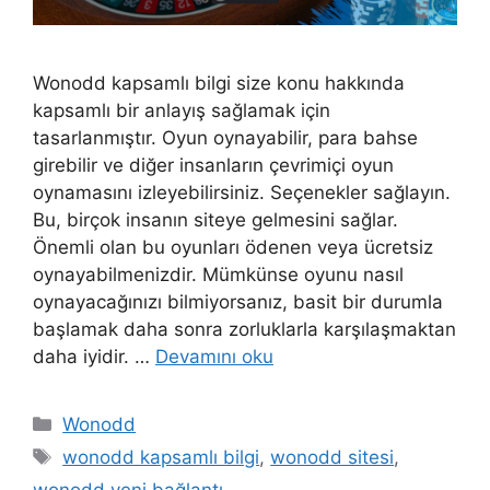
Wonodd kapsamlı bilgi size konu hakkında
kapsamlı bir anlayış sağlamak için
tasarlanmıştır. Oyun oynayabilir, para bahse
girebilir ve diğer insanların çevrimiçi oyun
oynamasını izleyebilirsiniz. Seçenekler sağlayın.
Bu, birçok insanın siteye gelmesini sağlar.
Önemli olan bu oyunları ödenen veya ücretsiz
oynayabilmenizdir. Mümkünse oyunu nasıl
oynayacağınızı bilmiyorsanız, basit bir durumla
başlamak daha sonra zorluklarla karşılaşmaktan
daha iyidir. …
Devamını oku
Kategoriler
Wonodd
Etiketler
wonodd kapsamlı bilgi
,
wonodd sitesi
,