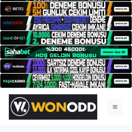
İçeriğe
atla
Menü