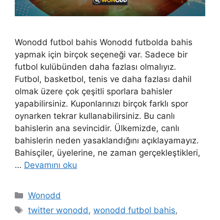
Wonodd futbol bahis Wonodd futbolda bahis
yapmak için birçok seçeneği var. Sadece bir
futbol kulübünden daha fazlası olmalıyız.
Futbol, basketbol, tenis ve daha fazlası dahil
olmak üzere çok çeşitli sporlara bahisler
yapabilirsiniz. Kuponlarınızı birçok farklı spor
oynarken tekrar kullanabilirsiniz. Bu canlı
bahislerin ana sevincidir. Ülkemizde, canlı
bahislerin neden yasaklandığını açıklayamayız.
Bahisçiler, üyelerine, ne zaman gerçekleştikleri,
…
Devamını oku
Kategoriler
Wonodd
Etiketler
twitter wonodd
,
wonodd futbol bahis
,