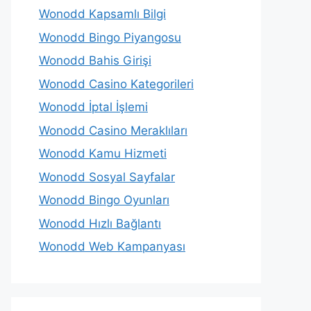
Wonodd Kapsamlı Bilgi
Wonodd Bingo Piyangosu
Wonodd Bahis Girişi
Wonodd Casino Kategorileri
Wonodd İptal İşlemi
Wonodd Casino Meraklıları
Wonodd Kamu Hizmeti
Wonodd Sosyal Sayfalar
Wonodd Bingo Oyunları
Wonodd Hızlı Bağlantı
Wonodd Web Kampanyası