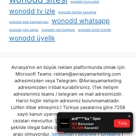
wonodd turnuvalar
wonodd tv izle
wonodd twitter kapatma
wonodd whatsapp
wonodd web kampanyası
wonodd yeni adres
wonodd yeni bağlantı
wonodd üstün hizmet
wonodd üyelik
Avrasya'nın en büyük reklam platformunda olmak için
Microsoft Teams:
reklam@avrasyamarketing.com
adresimizden veya Telegram: @Avrasyamarketing
adresimizden irtibat kurabilirsiniz. (Tek iletişim
adreslerimiz teams / telegram ve mail adresimizdir.
Harici hiçbir iletişim adresimiz bulunmamaktadır.
Lütfen itibar etmeyiniz.) Türkiye yasalarına göre 7258
sayılı kanun uyarınca yasa dışı bahis oynamanın
cezaları mevcuttur. Şu an bulunduğunuz site hiç bir
şekilde illegal bahis oyunları oynatmıyor ve oynamaya
aracı olmuyordur.
betdoksan
|
betsnew
|
türkbahis
|