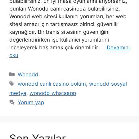
bulabilirsiniz. En iyi masa oyunlarını arıyorsanız,
bunları Wonodd canlı casinoda bulabilirsiniz.
Wonodd web sitesi kullanıcı yorumları, her web
sitesi amacı için tartışmasız birincil güvenlik
kaynağıdır. Bir bahis sitesinin güvenliğini
değerlendirirken işe kullanıcı yorumlarını
inceleyerek başlamak çok önemlidir. …
Devamını
oku
Kategoriler
Wonodd
Etiketler
wonodd canlı casino bölüm
,
wonodd sosyal
medya
,
wonodd whatsapp
Yorum yap
Son Yazılar