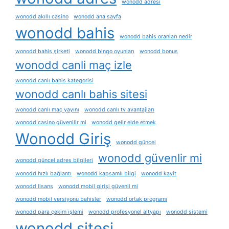
wonodd adresi
wonodd akıllı casino
wonodd ana sayfa
wonodd bahis
wonodd bahis oranları nedir
wonodd bahis şirketi
wonodd bingo oyunları
wonodd bonus
wonodd canli maç izle
wonodd canlı bahis kategorisi
wonodd canlı bahis sitesi
wonodd canlı maç yayını
wonodd canlı tv avantajları
wonodd casino güvenilir mi
wonodd gelir elde etmek
Wonodd Giriş
wonodd güncel
wonodd güvenlir mi
wonodd güncel adres bilgileri
wonodd hızlı bağlantı
wonodd kapsamlı bilgi
wonodd kayit
wonodd lisans
wonodd mobil girişi güvenli mi
wonodd mobil versiyonu bahisler
wonodd ortak programı
wonodd para çekim i̇şlemi
wonodd profesyonel altyapı
wonodd sistemi
wonodd sitesi