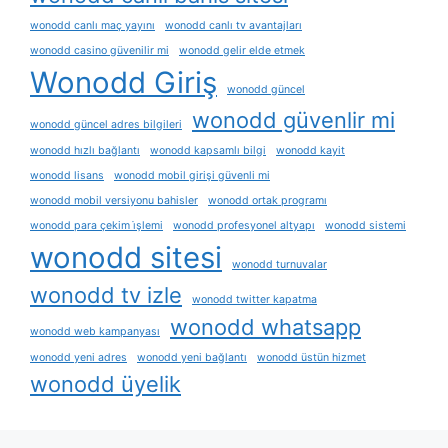
wonodd canlı maç yayını
wonodd canlı tv avantajları
wonodd casino güvenilir mi
wonodd gelir elde etmek
Wonodd Giriş
wonodd güncel
wonodd güvenlir mi
wonodd güncel adres bilgileri
wonodd hızlı bağlantı
wonodd kapsamlı bilgi
wonodd kayit
wonodd lisans
wonodd mobil girişi güvenli mi
wonodd mobil versiyonu bahisler
wonodd ortak programı
wonodd para çekim i̇şlemi
wonodd profesyonel altyapı
wonodd sistemi
wonodd sitesi
wonodd turnuvalar
wonodd tv izle
wonodd twitter kapatma
wonodd whatsapp
wonodd web kampanyası
wonodd yeni adres
wonodd yeni bağlantı
wonodd üstün hizmet
wonodd üyelik