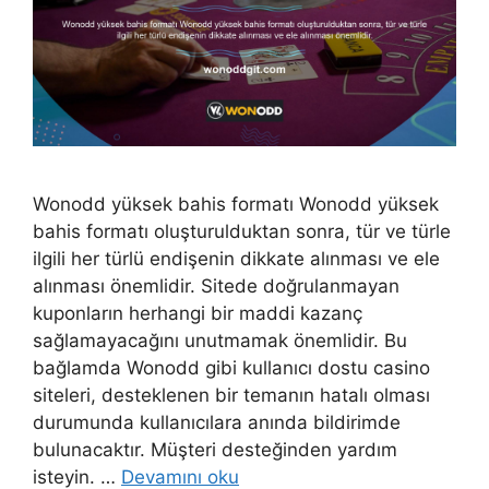
Wonodd yüksek bahis formatı Wonodd yüksek
bahis formatı oluşturulduktan sonra, tür ve türle
ilgili her türlü endişenin dikkate alınması ve ele
alınması önemlidir. Sitede doğrulanmayan
kuponların herhangi bir maddi kazanç
sağlamayacağını unutmamak önemlidir. Bu
bağlamda Wonodd gibi kullanıcı dostu casino
siteleri, desteklenen bir temanın hatalı olması
durumunda kullanıcılara anında bildirimde
bulunacaktır. Müşteri desteğinden yardım
isteyin. …
Devamını oku