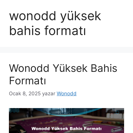
wonodd yüksek
bahis formatı
Wonodd Yüksek Bahis
Formatı
Ocak 8, 2025
yazar
Wonodd