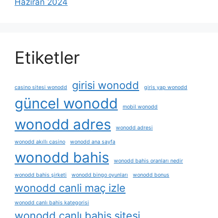
Haziran 2024
Etiketler
girisi wonodd
casino sitesi wonodd
giris yap wonodd
güncel wonodd
mobil wonodd
wonodd adres
wonodd adresi
wonodd akıllı casino
wonodd ana sayfa
wonodd bahis
wonodd bahis oranları nedir
wonodd bahis şirketi
wonodd bingo oyunları
wonodd bonus
wonodd canli maç izle
wonodd canlı bahis kategorisi
wonodd canlı bahis sitesi