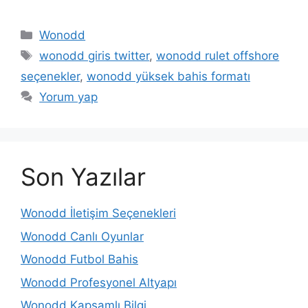
Kategoriler
Wonodd
Etiketler
wonodd giris twitter
,
wonodd rulet offshore
seçenekler
,
wonodd yüksek bahis formatı
Yorum yap
Son Yazılar
Wonodd İletişim Seçenekleri
Wonodd Canlı Oyunlar
Wonodd Futbol Bahis
Wonodd Profesyonel Altyapı
Wonodd Kapsamlı Bilgi